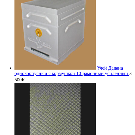
Улей Дадана
однокорпусный с кормушкой 10-рамочный усиленный
3
500
₽