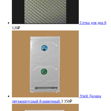
Сетка для дна 8
120
₽
Улей Дадана
двухкорпусный 8-рамочный
3 350
₽