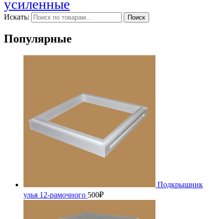
усиленные
Искать:
Поиск
Популярные
Подкрышник
улья 12-рамочного
500
₽