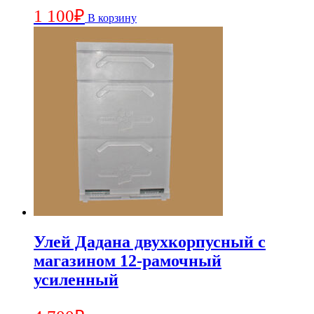
1 100
₽
В корзину
Улей Дадана двухкорпусный с
магазином 12-рамочный
усиленный