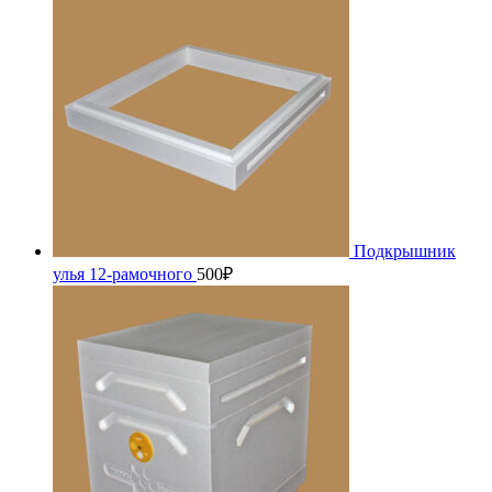
Подкрышник
улья 12-рамочного
500
₽