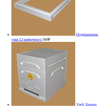
Подкрышник
улья 12-рамочного
500
₽
Улей Дадана