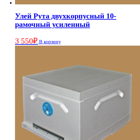
Улей Рута двухкорпусный 10-
рамочный усиленный
3 550
₽
В корзину