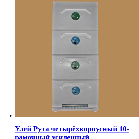
Улей Рута четырёхкорпусный 10-
рамочный усиленный