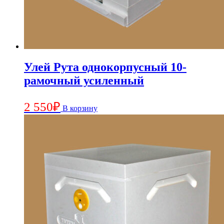
Улей Рута однокорпусный 10-
рамочный усиленный
2 550
₽
В корзину