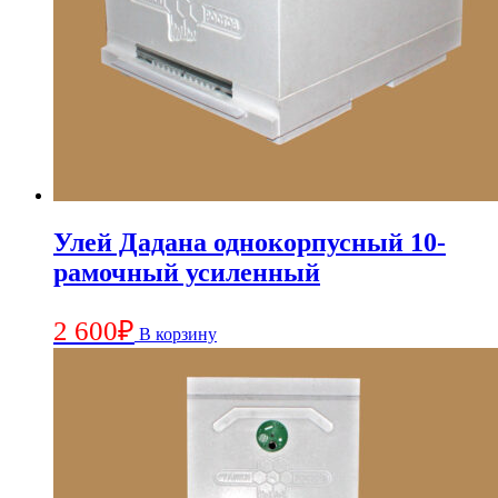
Улей Дадана однокорпусный 10-
рамочный усиленный
2 600
₽
В корзину