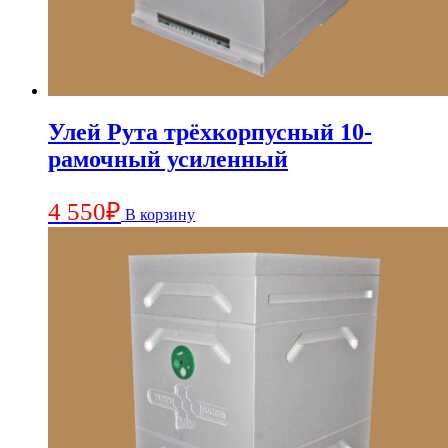
Улей Рута трёхкорпусный 10-
рамочный усиленный
4 550
₽
В корзину