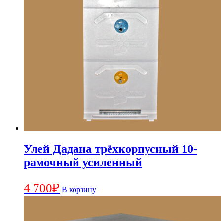
Улей Дадана трёхкорпусный 10-
рамочный усиленный
4 700
₽
В корзину