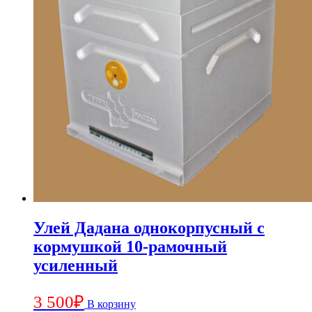
Улей Дадана однокорпусный с
кормушкой 10-рамочный
усиленный
3 500
₽
В корзину