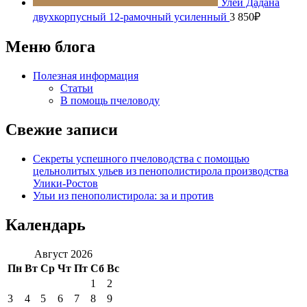
Улей Дадана
двухкорпусный 12-рамочный усиленный
3 850
₽
Меню блога
Полезная информация
Статьи
В помощь пчеловоду
Свежие записи
Секреты успешного пчеловодства с помощью
цельнолитых ульев из пенополистирола производства
Улики-Ростов
Ульи из пенополистирола: за и против
Календарь
Август 2026
Пн
Вт
Ср
Чт
Пт
Сб
Вс
1
2
3
4
5
6
7
8
9