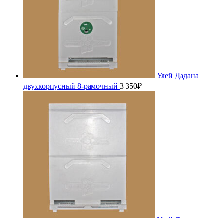
Улей Дадана
двухкорпусный 8-рамочный
3 350
₽