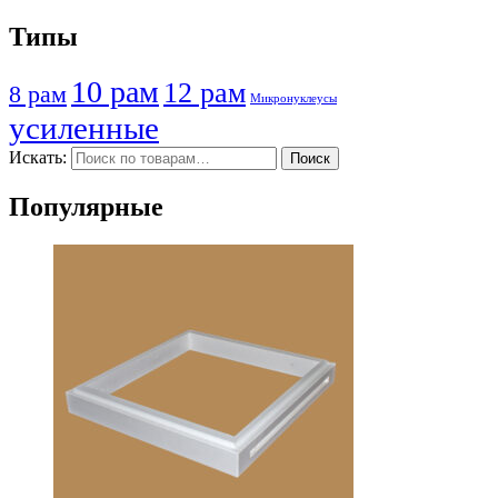
Типы
10 рам
12 рам
8 рам
Микронуклеусы
усиленные
Искать:
Поиск
Популярные