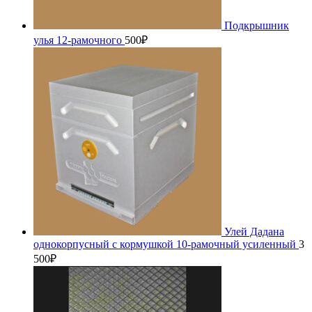
Подкрышник
улья 12-рамочного
500
₽
Улей Дадана
однокорпусный с кормушкой 10-рамочный усиленный
3
500
₽