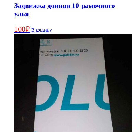
Задвижка донная 10-рамочного
улья
100
₽
В корзину