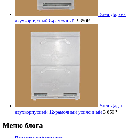
Улей Дадана
двухкорпусный 8-рамочный
3 350
₽
Улей Дадана
двухкорпусный 12-рамочный усиленный
3 850
₽
Меню блога