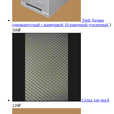
Улей Дадана
однокорпусный с кормушкой 10-рамочный усиленный
3
500
₽
Сетка для дна 8
120
₽