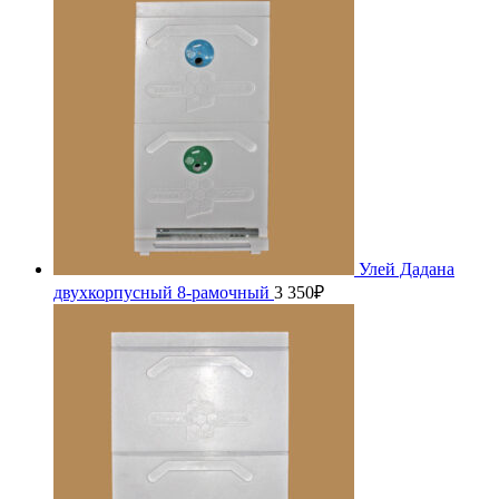
Улей Дадана
двухкорпусный 8-рамочный
3 350
₽