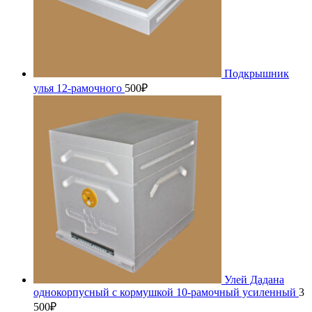
Подкрышник
улья 12-рамочного
500
₽
Улей Дадана
однокорпусный с кормушкой 10-рамочный усиленный
3
500
₽