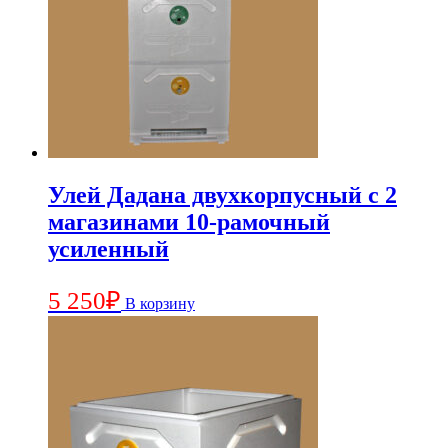
Улей Дадана двухкорпусный с 2
магазинами 10-рамочный
усиленный
5 250
₽
В корзину