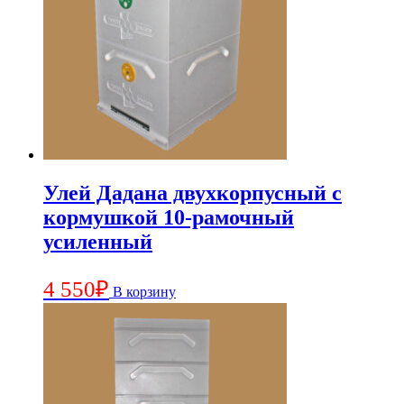
Улей Дадана двухкорпусный с
кормушкой 10-рамочный
усиленный
4 550
₽
В корзину