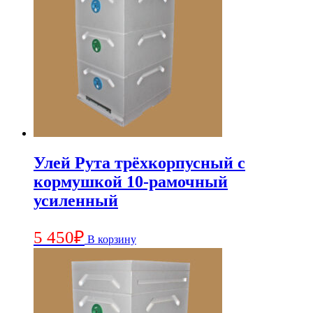
Улей Рута трёхкорпусный с
кормушкой 10-рамочный
усиленный
5 450
₽
В корзину