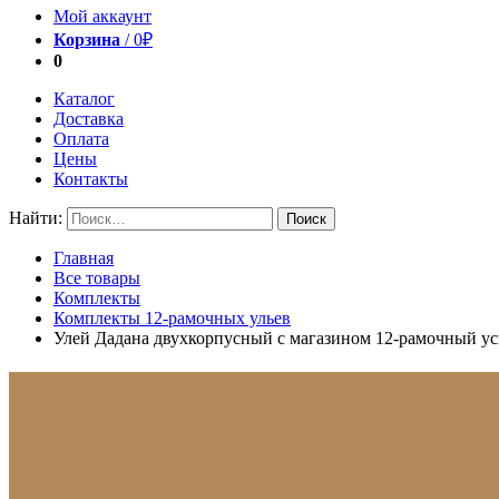
Мой аккаунт
Корзина
/
0
₽
0
Каталог
Доставка
Оплата
Цены
Контакты
Найти:
Главная
Все товары
Комплекты
Комплекты 12-рамочных ульев
Улей Дадана двухкорпусный с магазином 12-рамочный у