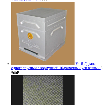
Улей Дадана
однокорпусный с кормушкой 10-рамочный усиленный
3
500
₽