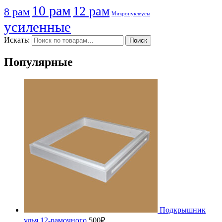
10 рам
12 рам
8 рам
Микронуклеусы
усиленные
Искать:
Поиск
Популярные
Подкрышник
улья 12-рамочного
500
₽