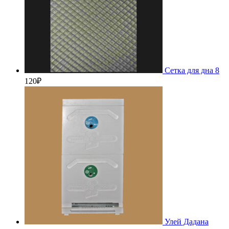
Сетка для дна 8
120
₽
Улей Дадана