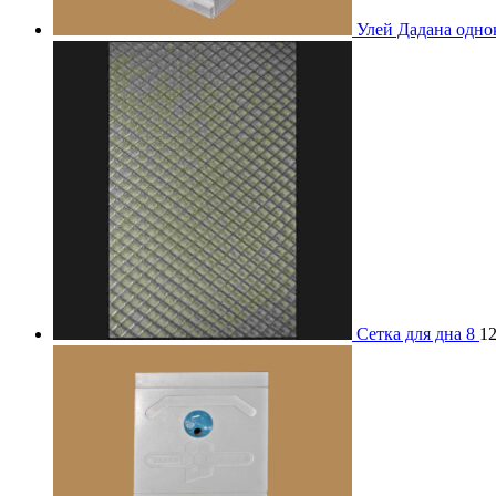
Улей Дадана одн
Сетка для дна 8
1