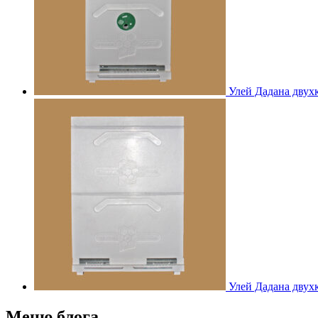
Улей Дадана дву
Улей Дадана дву
Меню блога